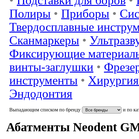
•
Подставки для боров
•
Полиры
•
Приборы
•
Сис
Твердосплавные инстру
Сканмаркеры
•
Ультразв
Фиксирующие материал
винты-заглушки
•
Фрезер
инструменты
•
Хирургия
Эндодонтия
Выпадающим списком по бренду
и по ка
Абатменты Neodent GM