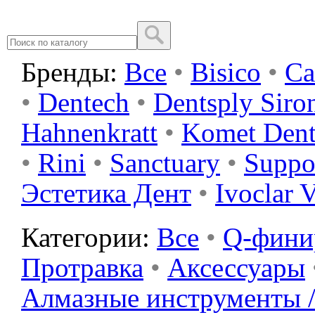
Бренды:
Все
•
Bisico
•
Ca
•
Dentech
•
Dentsply Siro
Hahnenkratt
•
Komet Dent
•
Rini
•
Sanctuary
•
Suppo
Эстетика Дент
•
Ivoclar 
Категории:
Все
•
Q-фин
Протравка
•
Аксессуары
Алмазные инструменты /