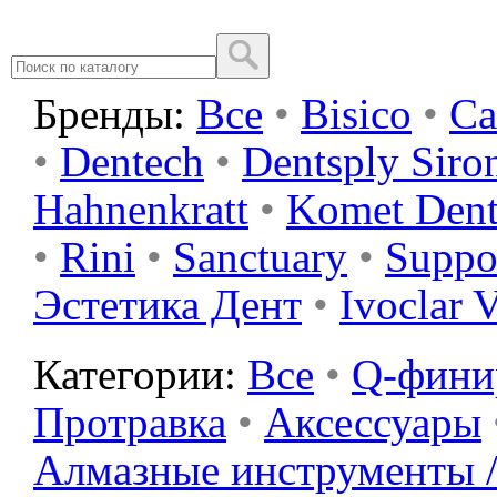
Бренды:
Все
•
Bisico
•
Ca
•
Dentech
•
Dentsply Siro
Hahnenkratt
•
Komet Dent
•
Rini
•
Sanctuary
•
Suppo
Эстетика Дент
•
Ivoclar 
Категории:
Все
•
Q-фин
Протравка
•
Аксессуары
Алмазные инструменты /