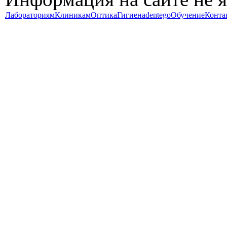
Лабораториям
Клиникам
Оптика
Гигиена
dentego
Обучение
Конта