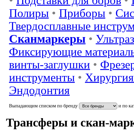
•
Подставки для боров
•
Полиры
•
Приборы
•
Сис
Твердосплавные инстру
Сканмаркеры
•
Ультра
Фиксирующие материал
винты-заглушки
•
Фрезер
инструменты
•
Хирургия
Эндодонтия
Выпадающим списком по бренду
и по ка
Трансферы и скан-мар