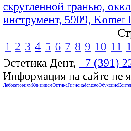
скругленной гранью, окк
инструмент, 5909, Komet 
Ст
4
1
2
3
5
6
7
8
9
10
11
Эстетика Дент,
+7 (391) 2
Информация на сайте не 
Лабораториям
Клиникам
Оптика
Гигиена
dentego
Обучение
Конта