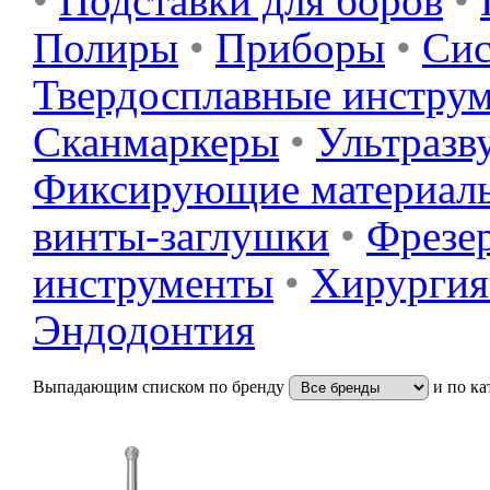
•
Подставки для боров
•
Полиры
•
Приборы
•
Сис
Твердосплавные инстру
Сканмаркеры
•
Ультразв
Фиксирующие материал
винты-заглушки
•
Фрезер
инструменты
•
Хирургия
Эндодонтия
Выпадающим списком по бренду
и по ка