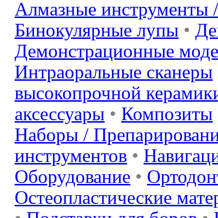
Алмазные инструменты 
Бинокулярные лупы
•
Де
Демонстрационные мод
Интраоральные сканеры
высокопрочной керамик
аксессуары
•
Композиты
Наборы / Препарировани
инструментов
•
Навигац
Оборудование
•
Ортодонт
Остеопластические мате