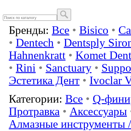
Бренды:
Все
•
Bisico
•
Ca
•
Dentech
•
Dentsply Siro
Hahnenkratt
•
Komet Dent
•
Rini
•
Sanctuary
•
Suppo
Эстетика Дент
•
Ivoclar 
Категории:
Все
•
Q-фин
Протравка
•
Аксессуары
Алмазные инструменты /