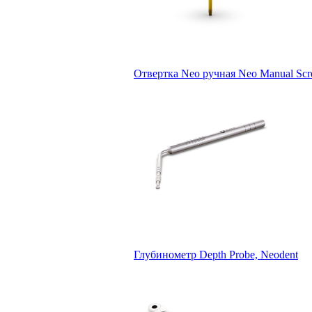
Отвертка Neo ручная Neo Manual Scre
Глубинометр Depth Probe, Neodent