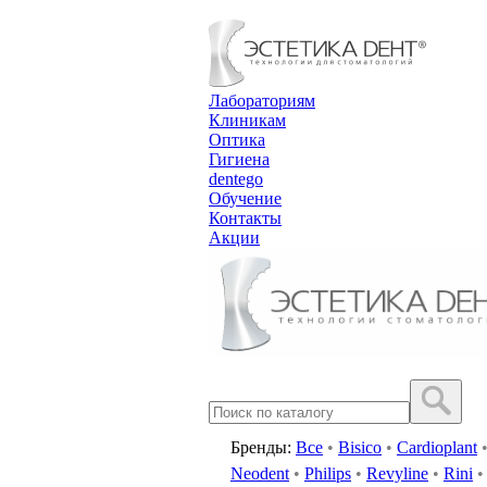
Лабораториям
Клиникам
Оптика
Гигиена
dentego
Обучение
Контакты
Акции
Бренды:
Все
•
Bisico
•
Cardioplant
Neodent
•
Philips
•
Revyline
•
Rini
•