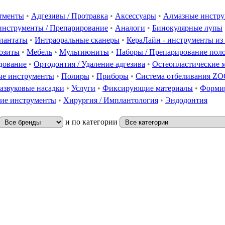
тменты
•
Адгезивы / Протравка
•
Аксессуары
•
Алмазные инстр
инструменты / Препарирование
•
Аналоги
•
Бинокулярные лупы
лантаты
•
Интраоральные сканеры
•
КераЛайн - инструменты из
озиты
•
Мебель
•
Мультиюниты
•
Наборы / Препарирование пол
дование
•
Ортодонтия / Удаление адгезива
•
Остеопластические 
е инструменты
•
Полиры
•
Приборы
•
Система отбеливания Z
азвуковые насадки
•
Услуги
•
Фиксирующие материалы
•
Формир
ие инструменты
•
Хирургия / Имплантология
•
Эндодонтия
и по категории