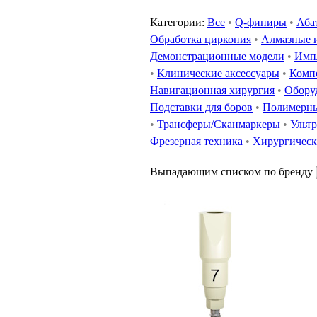
Категории:
Все
•
Q-финиры
•
Аба
Обработка циркония
•
Алмазные 
Демонстрационные модели
•
Имп
•
Клинические аксессуары
•
Комп
Навигационная хирургия
•
Обору
Подставки для боров
•
Полимерны
•
Трансферы/Сканмаркеры
•
Ультр
Фрезерная техника
•
Хирургическ
Выпадающим списком по бренду