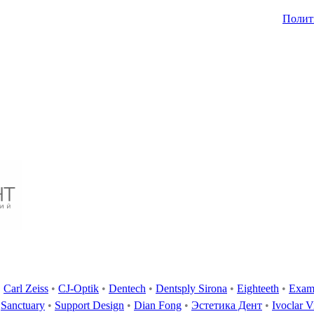
Полит
•
Carl Zeiss
•
CJ-Optik
•
Dentech
•
Dentsply Sirona
•
Eighteeth
•
Exam
Sanctuary
•
Support Design
•
Dian Fong
•
Эстетика Дент
•
Ivoclar V