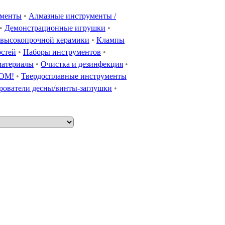
ументы
•
Алмазные инструменты /
•
Демонстрационные игрушки
•
 высокопрочной керамики
•
Клампы
остей
•
Наборы инструментов
•
материалы
•
Очистка и дезинфекция
•
OOM!
•
Твердосплавные инструменты
ователи десны/винты-заглушки
•