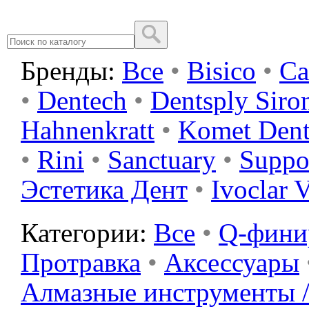
Бренды:
Все
•
Bisico
•
Ca
•
Dentech
•
Dentsply Siro
Hahnenkratt
•
Komet Dent
•
Rini
•
Sanctuary
•
Suppo
Эстетика Дент
•
Ivoclar 
Категории:
Все
•
Q-фин
Протравка
•
Аксессуары
Алмазные инструменты /