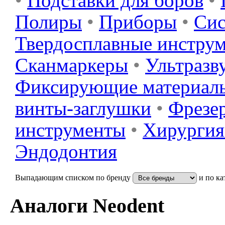
•
Подставки для боров
•
Полиры
•
Приборы
•
Сис
Твердосплавные инстру
Сканмаркеры
•
Ультразв
Фиксирующие материал
винты-заглушки
•
Фрезер
инструменты
•
Хирургия
Эндодонтия
Выпадающим списком по бренду
и по ка
Аналоги Neodent