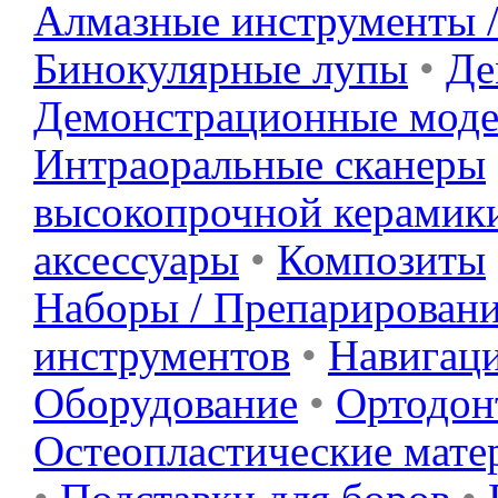
Алмазные инструменты 
Бинокулярные лупы
•
Де
Демонстрационные мод
Интраоральные сканеры
высокопрочной керамик
аксессуары
•
Композиты
Наборы / Препарировани
инструментов
•
Навигац
Оборудование
•
Ортодонт
Остеопластические мате