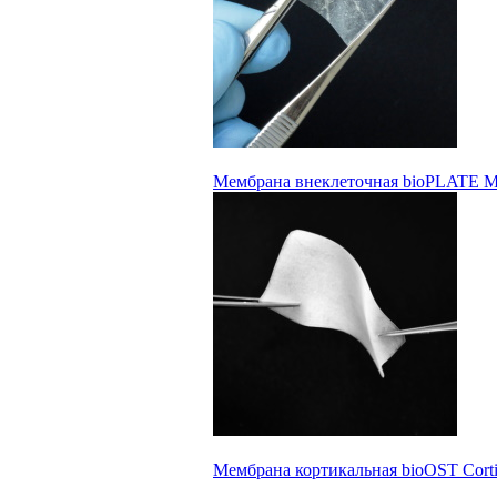
Мембрана внеклеточная bioPLATE Mat
Мембрана кортикальная bioOST Cort