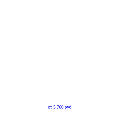
от
5 760
руб.