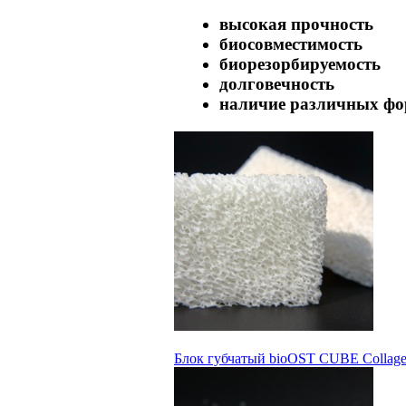
высокая прочность
биосовместимость
биорезорбируемость
долговечность
наличие различных фо
Блок губчатый bioOST CUBE Collagen