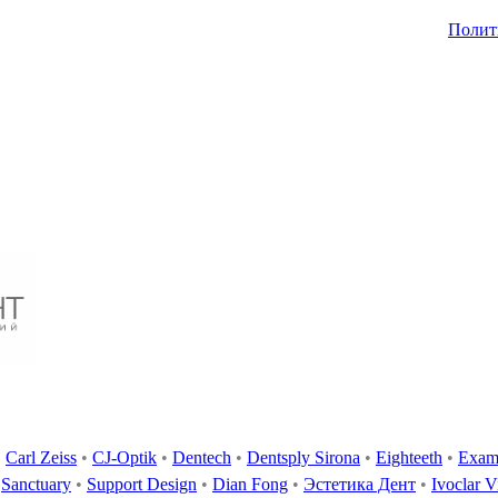
Полит
•
Carl Zeiss
•
CJ-Optik
•
Dentech
•
Dentsply Sirona
•
Eighteeth
•
Exam
Sanctuary
•
Support Design
•
Dian Fong
•
Эстетика Дент
•
Ivoclar V