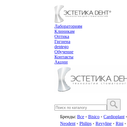
Лабораториям
Клиникам
Оптика
Гигиена
dentego
Обучение
Контакты
Акции
Бренды:
Все
•
Bisico
•
Cardioplant
Neodent
•
Philips
•
Revyline
•
Rini
•