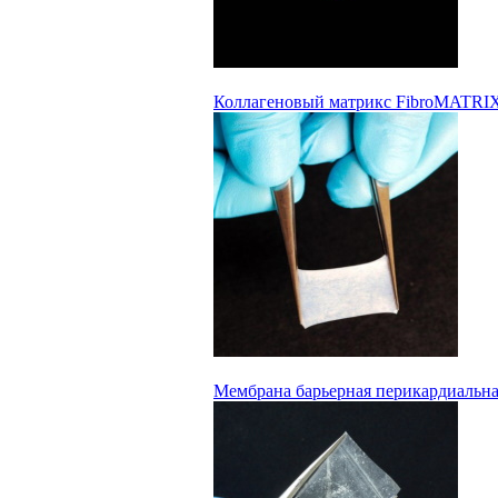
Коллагеновый матрикс FibroMATRIX,
Мембрана барьерная перикардиальная