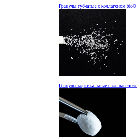
Гранулы губчатые с коллагеном bio
Гранулы кортикальные с коллагеном