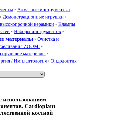
ументы
•
Алмазные инструменты /
•
Демонстрационные игрушки
•
 высокопрочной керамики
•
Клампы
остей
•
Наборы инструментов
•
ие материалы
•
Очистка и
тбеливания ZOOM!
•
сирующие материалы
•
ргия / Имплантология
•
Эндодонтия
с использованием
онентов. Cardioplant
стественной костной