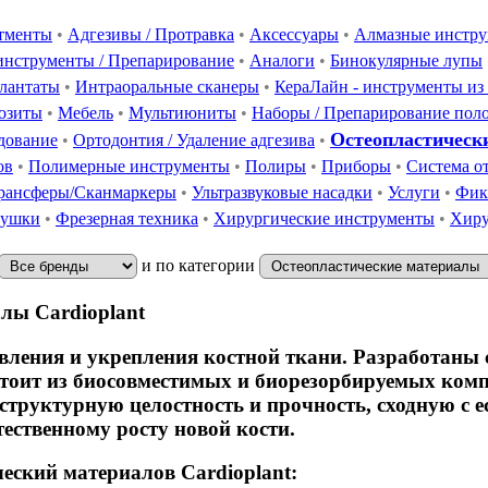
тменты
•
Адгезивы / Протравка
•
Аксессуары
•
Алмазные инстр
инструменты / Препарирование
•
Аналоги
•
Бинокулярные лупы
лантаты
•
Интраоральные сканеры
•
КераЛайн - инструменты из
озиты
•
Мебель
•
Мультиюниты
•
Наборы / Препарирование пол
Остеопластическ
дование
•
Ортодонтия / Удаление адгезива
•
ов
•
Полимерные инструменты
•
Полиры
•
Приборы
•
Система о
рансферы/Сканмаркеры
•
Ультразвуковые насадки
•
Услуги
•
Фик
лушки
•
Фрезерная техника
•
Хирургические инструменты
•
Хиру
и по категории
лы Cardioplant
вления и укрепления костной ткани. Разработаны 
стоит из биосовместимых и биорезорбируемых комп
труктурную целостность и прочность, сходную с е
тественному росту новой кости.
еский материалов Cardioplant: