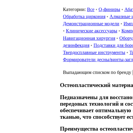
Категории:
Все
•
Q-финиры
•
Аба
Обработка циркония
•
Алмазные 
Демонстрационные модели
•
Имп
•
Клинические аксессуары
•
Комп
Навигационная хирургия
•
Обору
дезинфекция
•
Подставки для бор
Твердосплавные инструменты
•
Т
Формирователи десны/винты-заг
Выпадающим списком по бренду
Остеопластический материа
Педназначены для восстано
передовых технологий и со
обеспечивает оптимальную с
тканью, что способствует ес
Преимущества остеопластич