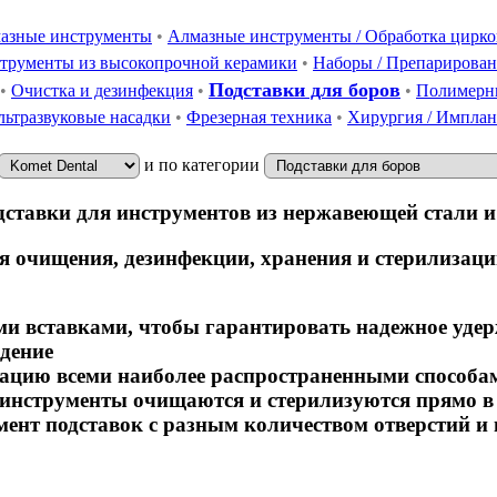
азные инструменты
•
Алмазные инструменты / Обработка цирк
струменты из высокопрочной керамики
•
Наборы / Препарирован
Подставки для боров
•
Очистка и дезинфекция
•
•
Полимерн
льтразвуковые насадки
•
Фрезерная техника
•
Хирургия / Имплан
и по категории
одставки для инструментов из нержавеющей стали
я очищения, дезинфекции, хранения и стерилизац
и вставками, чтобы гарантировать надежное удер
дение
ацию всеми наиболее распространенными способам
, инструменты очищаются и стерилизуются прямо в
ент подставок с разным количеством отверстий и