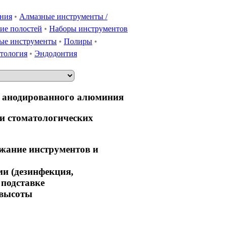
ония
•
Алмазные инструменты /
ие полостей
•
Наборы инструментов
ые инструменты
•
Полиры
•
тология
•
Эндодонтия
 и анодированного алюминия
ии стоматологических
жание инструментов и
и (дезинфекция,
 подставке
 высоты