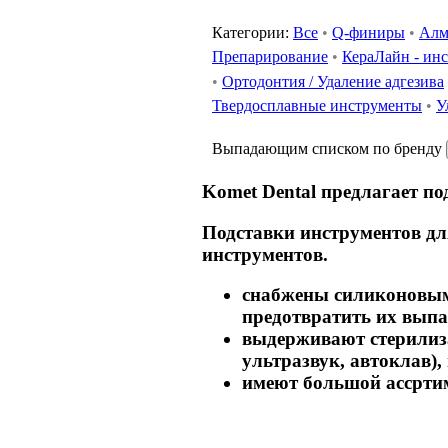
Категории:
Все
•
Q-финиры
•
Алм
Препарирование
•
КераЛайн - ин
•
Ортодонтия / Удаление адгезива
Твердосплавные инструменты
•
У
Выпадающим списком по бренду
Komet Dental предлагает п
Подставки инструментов дл
инструментов.
cнабжены силиконовым
предотвратить их выпа
выдерживают стерилиз
ультразвук, автоклав)
имеют большой ассртим