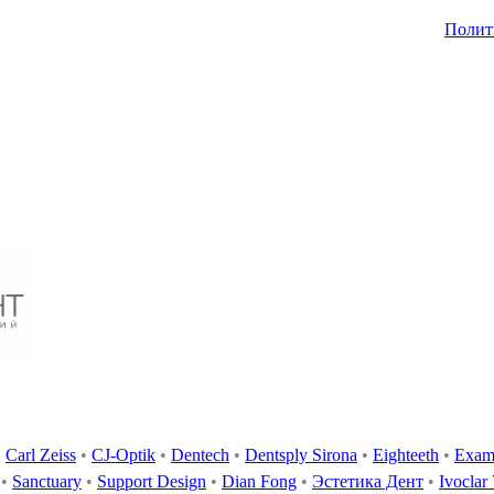
Полит
•
Carl Zeiss
•
CJ-Optik
•
Dentech
•
Dentsply Sirona
•
Eighteeth
•
Exam
•
Sanctuary
•
Support Design
•
Dian Fong
•
Эстетика Дент
•
Ivoclar